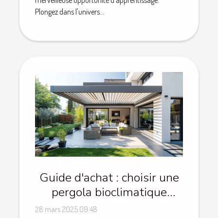
merveilleuse opportunité d'apprentissage.
Plongez dans l'univers...
Guide d'achat : choisir une
pergola bioclimatique
motorisée et ses avantages
28 mars 2025 09:48