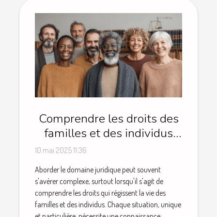
Comprendre les droits des
familles et des individus
dans le domaine juridique
10 mai 2025 11:36
Aborder le domaine juridique peut souvent
s'avérer complexe, surtout lorsqu'il s'agit de
comprendre les droits qui régissent la vie des
familles et des individus. Chaque situation, unique
et particulière, nécessite une connaissance