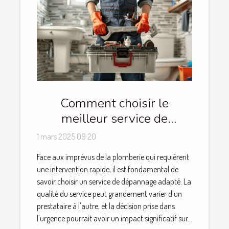
Comment choisir le
meilleur service de
plomberie d'urgence
1 mars 2025 09:20
Face aux imprévus de la plomberie qui requièrent
une intervention rapide, il est fondamental de
savoir choisir un service de dépannage adapté. La
qualité du service peut grandement varier d'un
prestataire à l'autre, et la décision prise dans
l'urgence pourrait avoir un impact significatif sur...