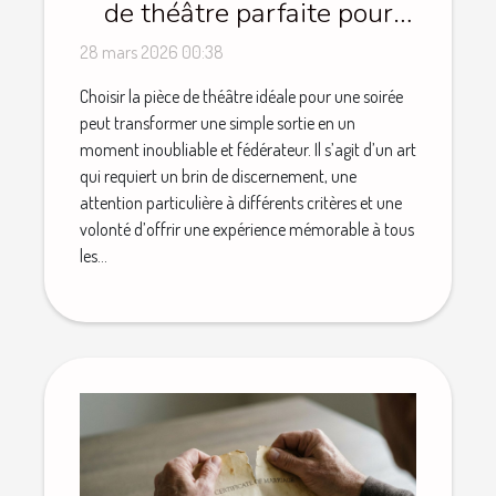
de théâtre parfaite pour
une soirée réussie ?
28 mars 2026 00:38
Choisir la pièce de théâtre idéale pour une soirée
peut transformer une simple sortie en un
moment inoubliable et fédérateur. Il s’agit d’un art
qui requiert un brin de discernement, une
attention particulière à différents critères et une
volonté d’offrir une expérience mémorable à tous
les...