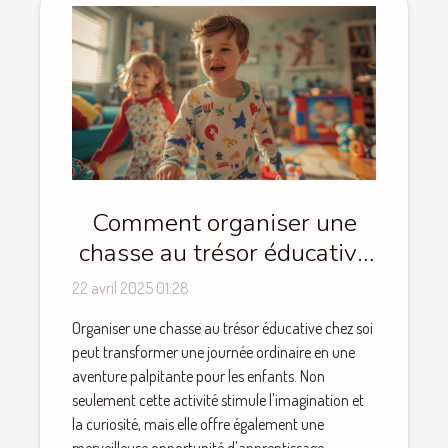
Comment organiser une
chasse au trésor éducative
pour enfants à la maison
22 avril 2025 01:28
Organiser une chasse au trésor éducative chez soi
peut transformer une journée ordinaire en une
aventure palpitante pour les enfants. Non
seulement cette activité stimule l'imagination et
la curiosité, mais elle offre également une