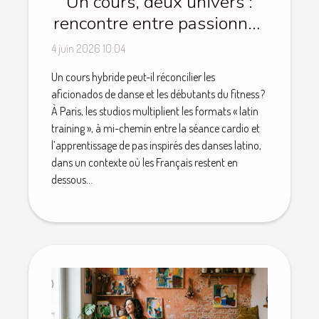
Un cours, deux univers :
rencontre entre passionnés
de danse et novices du
4 juin 2026 10:04
fitness
Un cours hybride peut-il réconcilier les
aficionados de danse et les débutants du fitness ?
À Paris, les studios multiplient les formats « latin
training », à mi-chemin entre la séance cardio et
l’apprentissage de pas inspirés des danses latino,
dans un contexte où les Français restent en
dessous...