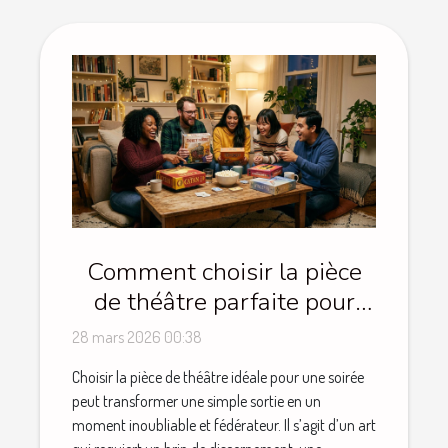
Comment choisir la pièce
de théâtre parfaite pour
une soirée réussie ?
28 mars 2026 00:38
Choisir la pièce de théâtre idéale pour une soirée
peut transformer une simple sortie en un
moment inoubliable et fédérateur. Il s’agit d’un art