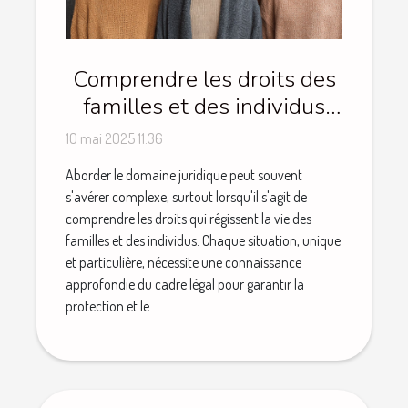
Comprendre les droits des
familles et des individus
dans le domaine juridique
10 mai 2025 11:36
Aborder le domaine juridique peut souvent
s'avérer complexe, surtout lorsqu'il s'agit de
comprendre les droits qui régissent la vie des
familles et des individus. Chaque situation, unique
et particulière, nécessite une connaissance
approfondie du cadre légal pour garantir la
protection et le...