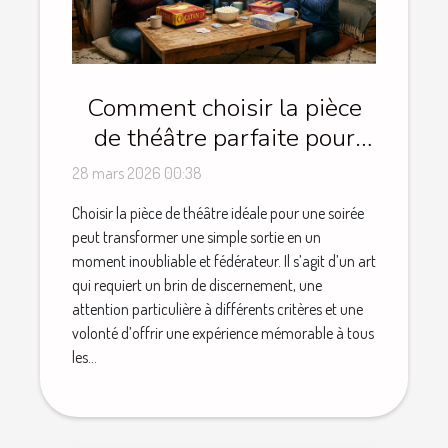
Comment choisir la pièce
de théâtre parfaite pour
une soirée réussie ?
28 mars 2026 00:38
Choisir la pièce de théâtre idéale pour une soirée
peut transformer une simple sortie en un
moment inoubliable et fédérateur. Il s’agit d’un art
qui requiert un brin de discernement, une
attention particulière à différents critères et une
volonté d’offrir une expérience mémorable à tous
les...