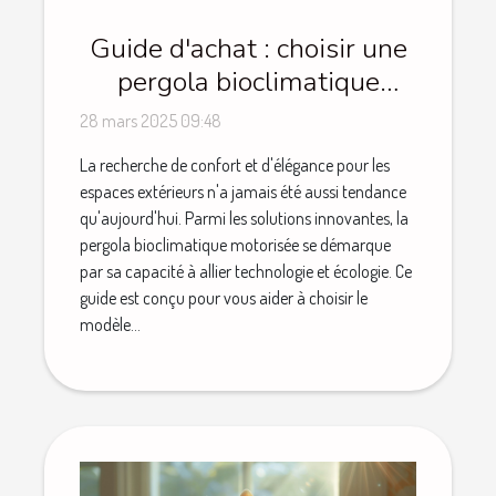
Guide d'achat : choisir une
pergola bioclimatique
motorisée et ses avantages
28 mars 2025 09:48
La recherche de confort et d'élégance pour les
espaces extérieurs n'a jamais été aussi tendance
qu'aujourd'hui. Parmi les solutions innovantes, la
pergola bioclimatique motorisée se démarque
par sa capacité à allier technologie et écologie. Ce
guide est conçu pour vous aider à choisir le
modèle...