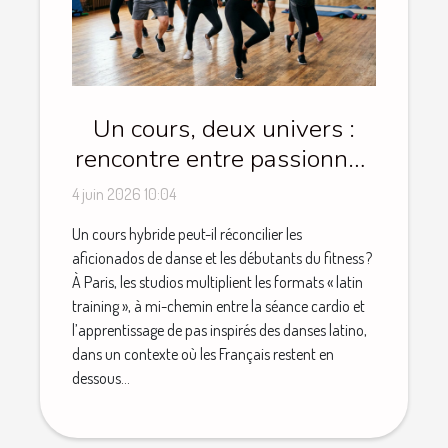
Un cours, deux univers :
rencontre entre passionnés
de danse et novices du
4 juin 2026 10:04
fitness
Un cours hybride peut-il réconcilier les
aficionados de danse et les débutants du fitness ?
À Paris, les studios multiplient les formats « latin
training », à mi-chemin entre la séance cardio et
l’apprentissage de pas inspirés des danses latino,
dans un contexte où les Français restent en
dessous...