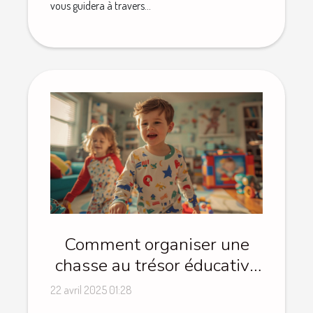
vous guidera à travers...
Comment organiser une
chasse au trésor éducative
pour enfants à la maison
22 avril 2025 01:28