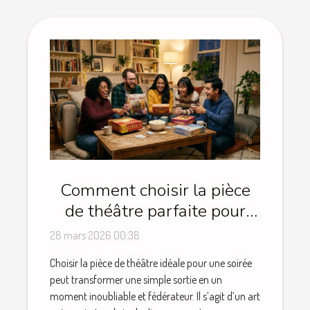
Comment choisir la pièce
de théâtre parfaite pour
une soirée réussie ?
28 mars 2026 00:38
Choisir la pièce de théâtre idéale pour une soirée
peut transformer une simple sortie en un
moment inoubliable et fédérateur. Il s’agit d’un art