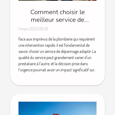
Comment choisir le
meilleur service de
plomberie d'urgence
1 mars 2025 09:20
Face aux imprévus de la plomberie qui requièrent
une intervention rapide, il est fondamental de
savoir choisir un service de dépannage adapté. La
qualité du service peut grandement varier d'un
prestataire à l'autre, et la décision prise dans
l'urgence pourrait avoir un impact significatif sur...