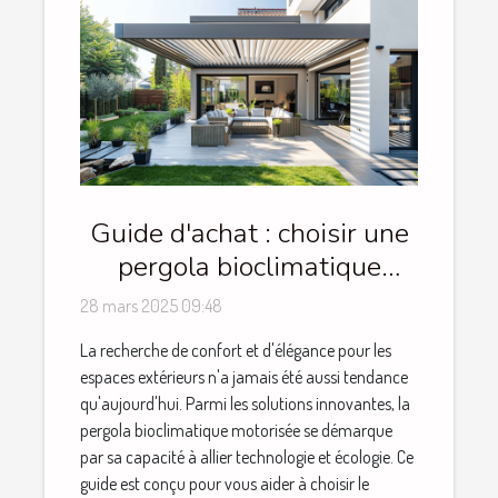
Guide d'achat : choisir une
pergola bioclimatique
motorisée et ses avantages
28 mars 2025 09:48
La recherche de confort et d'élégance pour les
espaces extérieurs n'a jamais été aussi tendance
qu'aujourd'hui. Parmi les solutions innovantes, la
pergola bioclimatique motorisée se démarque
par sa capacité à allier technologie et écologie. Ce
guide est conçu pour vous aider à choisir le