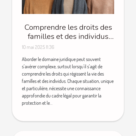
Comprendre les droits des
familles et des individus
dans le domaine juridique
10 mai 2025 11:36
Aborder le domaine juridique peut souvent
s'avérer complexe, surtout lorsqu'il s'agit de
comprendre les droits qui régissent la vie des
familles et des individus. Chaque situation, unique
et particulière, nécessite une connaissance
approfondie du cadre légal pour garantir la
protection et le...