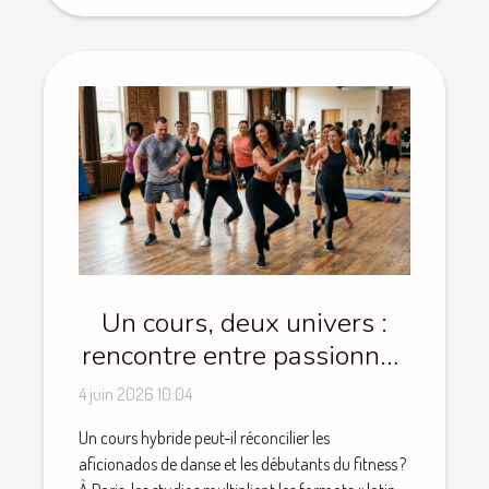
Un cours, deux univers :
rencontre entre passionnés
de danse et novices du
4 juin 2026 10:04
fitness
Un cours hybride peut-il réconcilier les
aficionados de danse et les débutants du fitness ?