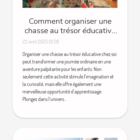
Comment organiser une
chasse au trésor éducative
pour enfants à la maison
22 avril 2025 01:28
Organiser une chasse au trésor éducative chez soi
peut transformer une journée ordinaire en une
aventure palpitante pour les enfants. Non
seulement cette activité stimule l'imagination et
la curiosité, mais elle offre également une
merveilleuse opportunité d'apprentissage.
Plongez dans l'univers...