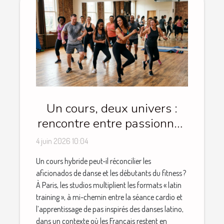
Un cours, deux univers :
rencontre entre passionnés
de danse et novices du
4 juin 2026 10:04
fitness
Un cours hybride peut-il réconcilier les
aficionados de danse et les débutants du fitness ?
À Paris, les studios multiplient les formats « latin
training », à mi-chemin entre la séance cardio et
l’apprentissage de pas inspirés des danses latino,
dans un contexte où les Français restent en