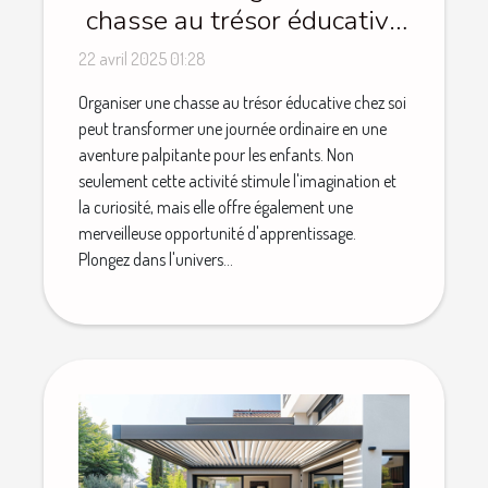
chasse au trésor éducative
pour enfants à la maison
22 avril 2025 01:28
Organiser une chasse au trésor éducative chez soi
peut transformer une journée ordinaire en une
aventure palpitante pour les enfants. Non
seulement cette activité stimule l'imagination et
la curiosité, mais elle offre également une
merveilleuse opportunité d'apprentissage.
Plongez dans l'univers...