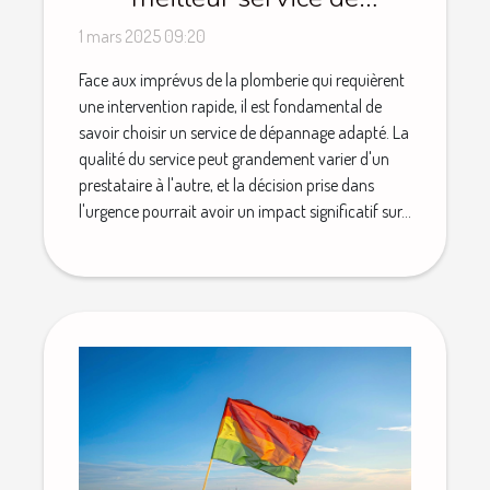
plomberie d'urgence
1 mars 2025 09:20
Face aux imprévus de la plomberie qui requièrent
une intervention rapide, il est fondamental de
savoir choisir un service de dépannage adapté. La
qualité du service peut grandement varier d'un
prestataire à l'autre, et la décision prise dans
l'urgence pourrait avoir un impact significatif sur...