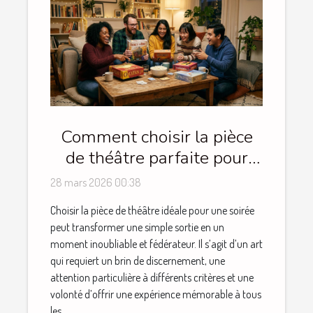
Comment choisir la pièce
de théâtre parfaite pour
une soirée réussie ?
28 mars 2026 00:38
Choisir la pièce de théâtre idéale pour une soirée
peut transformer une simple sortie en un
moment inoubliable et fédérateur. Il s’agit d’un art
qui requiert un brin de discernement, une
attention particulière à différents critères et une
volonté d’offrir une expérience mémorable à tous
les...