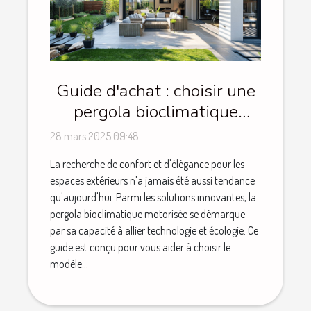
Guide d'achat : choisir une
pergola bioclimatique
motorisée et ses avantages
28 mars 2025 09:48
La recherche de confort et d'élégance pour les
espaces extérieurs n'a jamais été aussi tendance
qu'aujourd'hui. Parmi les solutions innovantes, la
pergola bioclimatique motorisée se démarque
par sa capacité à allier technologie et écologie. Ce
guide est conçu pour vous aider à choisir le
modèle...