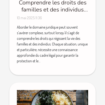
Comprendre les droits des
familles et des individus
dans le domaine juridique
10 mai 2025 11:36
Aborder le domaine juridique peut souvent
s'avérer complexe, surtout lorsqu'il s'agit de
comprendre les droits qui régissent la vie des
familles et des individus. Chaque situation, unique
et particulière, nécessite une connaissance
approfondie du cadre légal pour garantir la
protection et le...