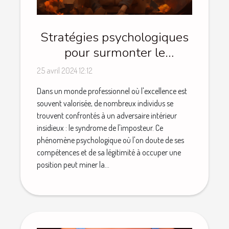
Stratégies psychologiques
pour surmonter le
syndrome de l'imposteur
25 avril 2024 12:12
au travail
Dans un monde professionnel où l'excellence est
souvent valorisée, de nombreux individus se
trouvent confrontés à un adversaire intérieur
insidieux : le syndrome de l'imposteur. Ce
phénomène psychologique où l'on doute de ses
compétences et de sa légitimité à occuper une
position peut miner la...