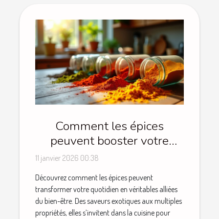
Comment les épices
peuvent booster votre
bien-être quotidien ?
11 janvier 2026 00:38
Découvrez comment les épices peuvent
transformer votre quotidien en véritables alliées
du bien-être. Des saveurs exotiques aux multiples
propriétés, elles s’invitent dans la cuisine pour