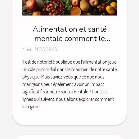
Alimentation et santé
mentale comment le
régime méditerranéen
4 avril 2025 09:48
favorise un cerveau en
Il est de notoriété publique que l'alimentation joue
pleine forme
un rôle primordial dans le maintien de notre santé
physique. Mais saviez-vous que ce que nous
mangeons peut également avoir un impact
significatif sur notre santé mentale ? Dans les
lignes qui suivent, nous allons explorer comment
le régime...