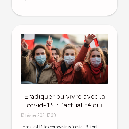
Eradiquer ou vivre avec la
covid-19 : l’actualité qui
controverse les Français
18 février 2021 17:39
Le mal est là, les coronavirus (covid-19) font