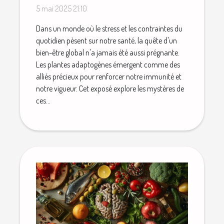
booster votre immunité et
5 mai 2025 21:10
votre énergie
Dans un monde où le stress et les contraintes du
quotidien pèsent sur notre santé, la quête d'un
bien-être global n'a jamais été aussi prégnante.
Les plantes adaptogènes émergent comme des
alliés précieux pour renforcer notre immunité et
notre vigueur. Cet exposé explore les mystères de
ces...