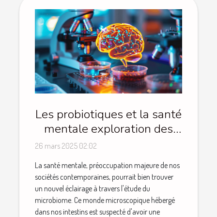
Les probiotiques et la santé
mentale exploration des
liens entre le microbiome
26 mars 2025 02:02
et le cerveau
La santé mentale, préoccupation majeure de nos
sociétés contemporaines, pourrait bien trouver
un nouvel éclairage à travers l'étude du
microbiome. Ce monde microscopique hébergé
dans nos intestins est suspecté d'avoir une