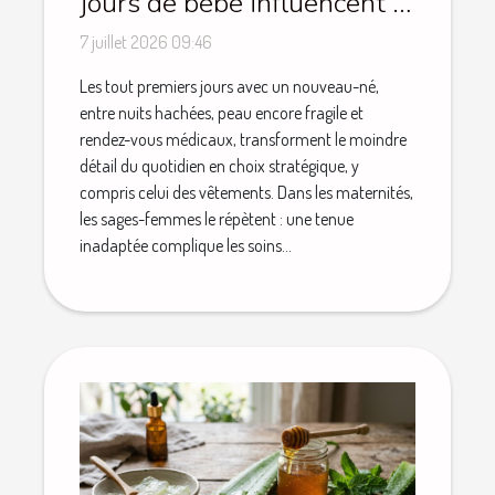
jours de bébé influencent le
choix des vêtements
7 juillet 2026 09:46
Les tout premiers jours avec un nouveau-né,
entre nuits hachées, peau encore fragile et
rendez-vous médicaux, transforment le moindre
détail du quotidien en choix stratégique, y
compris celui des vêtements. Dans les maternités,
les sages-femmes le répètent : une tenue
inadaptée complique les soins...