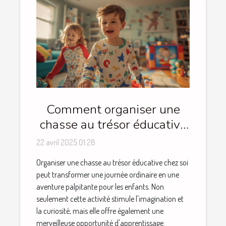
Comment organiser une
chasse au trésor éducative
pour enfants à la maison
22 avril 2025 01:28
Organiser une chasse au trésor éducative chez soi
peut transformer une journée ordinaire en une
aventure palpitante pour les enfants. Non
seulement cette activité stimule l'imagination et
la curiosité, mais elle offre également une
merveilleuse opportunité d'apprentissage.