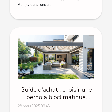
Plongez dans l'univers...
Guide d'achat : choisir une
pergola bioclimatique
motorisée et ses avantages
28 mars 2025 09:48