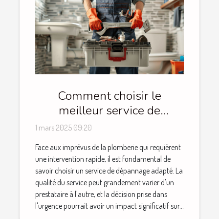
Comment choisir le
meilleur service de
plomberie d'urgence
1 mars 2025 09:20
Face aux imprévus de la plomberie qui requièrent
une intervention rapide, il est fondamental de
savoir choisir un service de dépannage adapté. La
qualité du service peut grandement varier d'un
prestataire à l'autre, et la décision prise dans
l'urgence pourrait avoir un impact significatif sur...