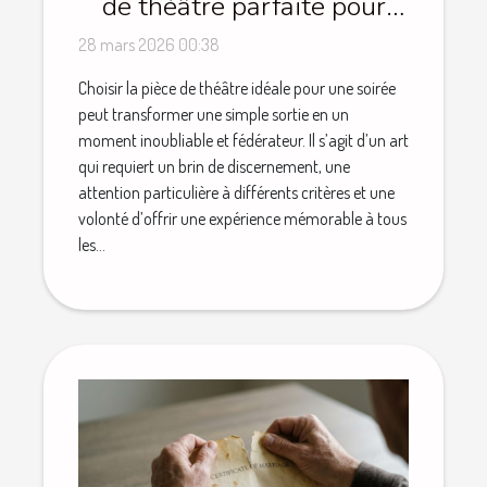
de théâtre parfaite pour
une soirée réussie ?
28 mars 2026 00:38
Choisir la pièce de théâtre idéale pour une soirée
peut transformer une simple sortie en un
moment inoubliable et fédérateur. Il s’agit d’un art
qui requiert un brin de discernement, une
attention particulière à différents critères et une
volonté d’offrir une expérience mémorable à tous
les...