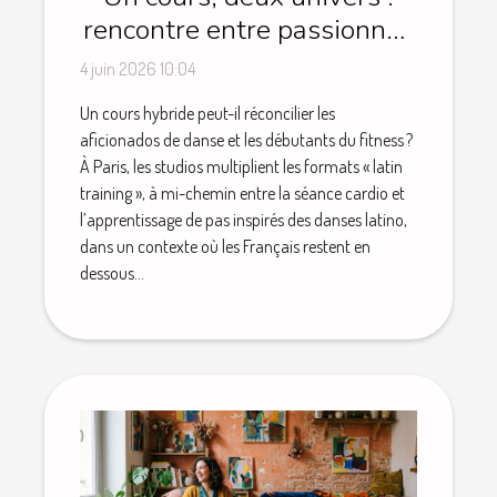
rencontre entre passionnés
de danse et novices du
4 juin 2026 10:04
fitness
Un cours hybride peut-il réconcilier les
aficionados de danse et les débutants du fitness ?
À Paris, les studios multiplient les formats « latin
training », à mi-chemin entre la séance cardio et
l’apprentissage de pas inspirés des danses latino,
dans un contexte où les Français restent en
dessous...