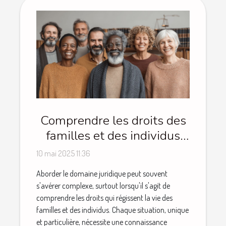
Comprendre les droits des
familles et des individus
dans le domaine juridique
10 mai 2025 11:36
Aborder le domaine juridique peut souvent
s'avérer complexe, surtout lorsqu'il s'agit de
comprendre les droits qui régissent la vie des
familles et des individus. Chaque situation, unique
et particulière, nécessite une connaissance