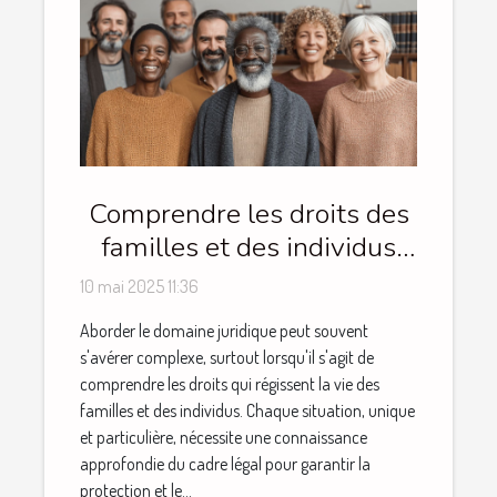
Comprendre les droits des
familles et des individus
dans le domaine juridique
10 mai 2025 11:36
Aborder le domaine juridique peut souvent
s'avérer complexe, surtout lorsqu'il s'agit de
comprendre les droits qui régissent la vie des
familles et des individus. Chaque situation, unique
et particulière, nécessite une connaissance
approfondie du cadre légal pour garantir la
protection et le...