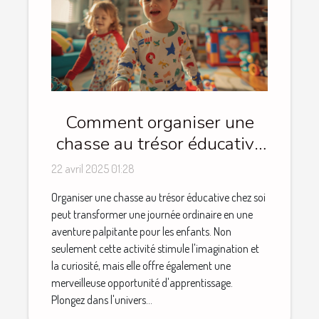
Comment organiser une
chasse au trésor éducative
pour enfants à la maison
22 avril 2025 01:28
Organiser une chasse au trésor éducative chez soi
peut transformer une journée ordinaire en une
aventure palpitante pour les enfants. Non
seulement cette activité stimule l'imagination et
la curiosité, mais elle offre également une
merveilleuse opportunité d'apprentissage.
Plongez dans l'univers...