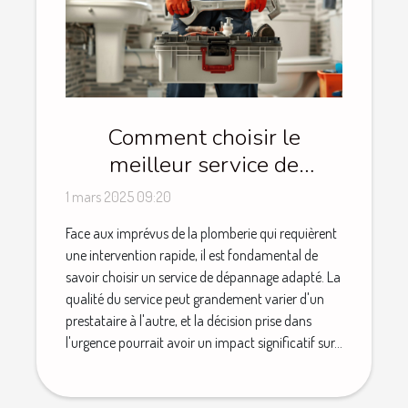
Comment choisir le
meilleur service de
plomberie d'urgence
1 mars 2025 09:20
Face aux imprévus de la plomberie qui requièrent
une intervention rapide, il est fondamental de
savoir choisir un service de dépannage adapté. La
qualité du service peut grandement varier d'un
prestataire à l'autre, et la décision prise dans
l'urgence pourrait avoir un impact significatif sur...