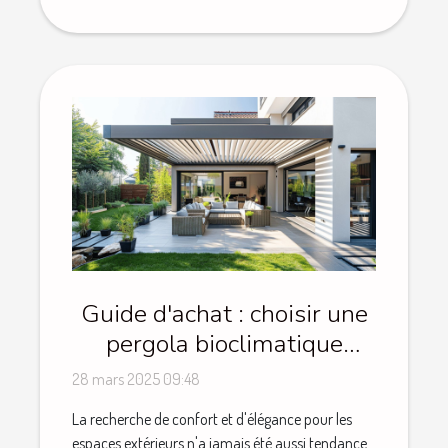
Guide d'achat : choisir une
pergola bioclimatique
motorisée et ses avantages
28 mars 2025 09:48
La recherche de confort et d'élégance pour les
espaces extérieurs n'a jamais été aussi tendance