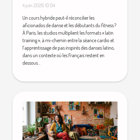
de danse et novices du
4 juin 2026 10:04
fitness
Un cours hybride peut-il réconcilier les
aficionados de danse et les débutants du fitness ?
À Paris, les studios multiplient les formats « latin
training », à mi-chemin entre la séance cardio et
l’apprentissage de pas inspirés des danses latino,
dans un contexte où les Français restent en
dessous...