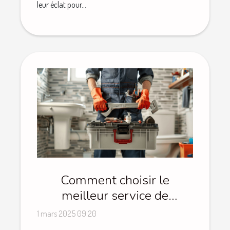
leur éclat pour...
Comment choisir le
meilleur service de
plomberie d'urgence
1 mars 2025 09:20