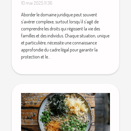
dans le domaine juridique
10 mai 2025 11:36
Aborder le domaine juridique peut souvent
s'avérer complexe, surtout lorsqu'il s'agit de
comprendre les droits qui régissent la vie des
familles et des individus. Chaque situation, unique
et particulière, nécessite une connaissance
approfondie du cadre légal pour garantir la
protection et le...