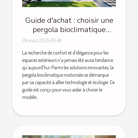
Guide d'achat : choisir une
pergola bioclimatique
motorisée et ses avantages
28 mars 2025 09:48
La recherche de confort et d'élégance pour les
espaces extérieurs n'a jamais été aussi tendance
qu'aujourd'hui. Parmi les solutions innovantes, la
pergola bioclimatique motorisée se démarque
par sa capacité à allier technologie et écologie. Ce
guide est conçu pour vous aider à choisir le
modèle...