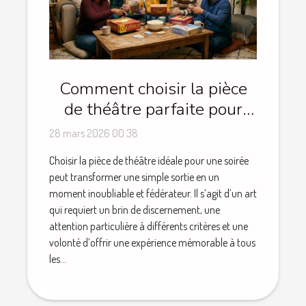
Comment choisir la pièce
de théâtre parfaite pour
une soirée réussie ?
28 mars 2026 00:38
Choisir la pièce de théâtre idéale pour une soirée
peut transformer une simple sortie en un
moment inoubliable et fédérateur. Il s’agit d’un art
qui requiert un brin de discernement, une
attention particulière à différents critères et une
volonté d’offrir une expérience mémorable à tous
les...