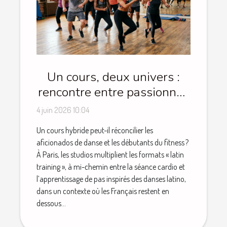
Un cours, deux univers :
rencontre entre passionnés
de danse et novices du
4 juin 2026 10:04
fitness
Un cours hybride peut-il réconcilier les
aficionados de danse et les débutants du fitness ?
À Paris, les studios multiplient les formats « latin
training », à mi-chemin entre la séance cardio et
l’apprentissage de pas inspirés des danses latino,
dans un contexte où les Français restent en
dessous...