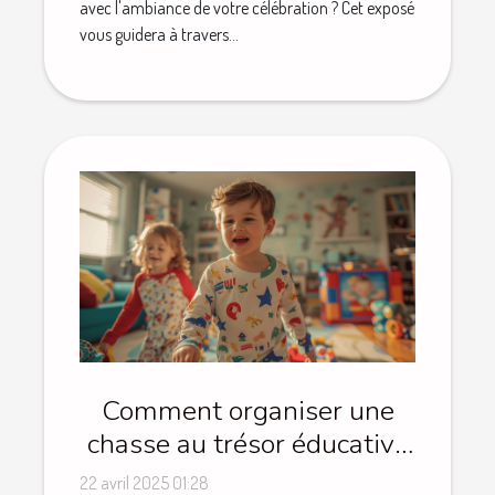
avec l'ambiance de votre célébration ? Cet exposé
vous guidera à travers...
Comment organiser une
chasse au trésor éducative
pour enfants à la maison
22 avril 2025 01:28