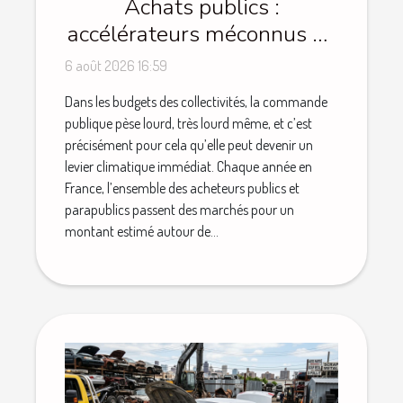
Achats publics :
accélérateurs méconnus de
la décarbonation locale
6 août 2026 16:59
Dans les budgets des collectivités, la commande
publique pèse lourd, très lourd même, et c’est
précisément pour cela qu’elle peut devenir un
levier climatique immédiat. Chaque année en
France, l’ensemble des acheteurs publics et
parapublics passent des marchés pour un
montant estimé autour de...