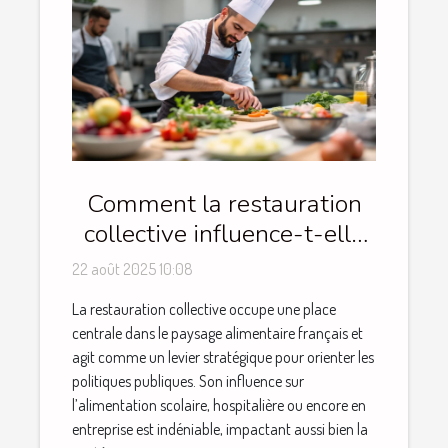
Comment la restauration
collective influence-t-elle
les politiques publiques ?
22 août 2025 10:08
La restauration collective occupe une place
centrale dans le paysage alimentaire français et
agit comme un levier stratégique pour orienter les
politiques publiques. Son influence sur
l’alimentation scolaire, hospitalière ou encore en
entreprise est indéniable, impactant aussi bien la