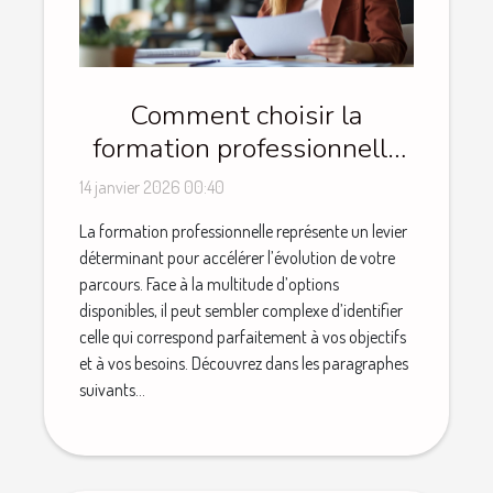
Comment choisir la
formation professionnelle
qui boostera votre carrière
14 janvier 2026 00:40
?
La formation professionnelle représente un levier
déterminant pour accélérer l’évolution de votre
parcours. Face à la multitude d’options
disponibles, il peut sembler complexe d’identifier
celle qui correspond parfaitement à vos objectifs
et à vos besoins. Découvrez dans les paragraphes
suivants...