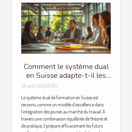
Comment le système dual
en Suisse adapte-t-il les
jeunes au marché du travail
28 août 2025 21:00
?
Le système dual de formation en Suisse est
reconnu comme un modèle d'excellence dans
l’intégration des jeunes au marché du travail. À
travers une combinaison équilibrée de théorie et
de pratique, il prépare efficacement les futurs