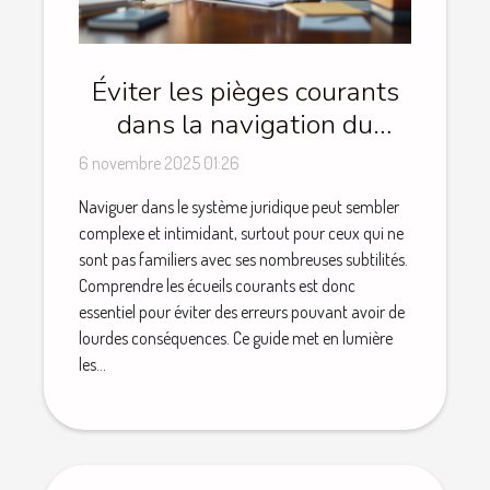
Éviter les pièges courants
dans la navigation du
système juridique
6 novembre 2025 01:26
Naviguer dans le système juridique peut sembler
complexe et intimidant, surtout pour ceux qui ne
sont pas familiers avec ses nombreuses subtilités.
Comprendre les écueils courants est donc
essentiel pour éviter des erreurs pouvant avoir de
lourdes conséquences. Ce guide met en lumière
les...