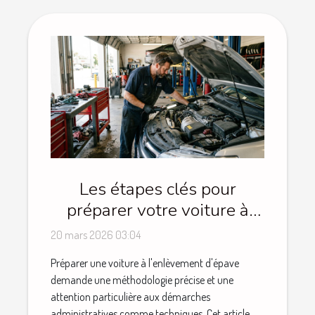
Les étapes clés pour
préparer votre voiture à
l'enlèvement d'épave
20 mars 2026 03:04
Préparer une voiture à l'enlèvement d'épave
demande une méthodologie précise et une
attention particulière aux démarches
administratives comme techniques. Cet article