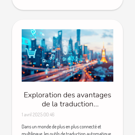
Exploration des avantages
de la traduction
automatique pour les
1 avril 2025 00:46
professionnels
Dans un monde de plus en plus connecté et
multilingue, les outils de traduction automatique