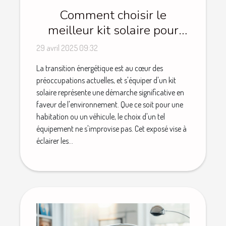
Comment choisir le
meilleur kit solaire pour
votre maison ou véhicule
29 avril 2025 09:32
La transition énergétique est au cœur des
préoccupations actuelles, et s'équiper d'un kit
solaire représente une démarche significative en
faveur de l'environnement. Que ce soit pour une
habitation ou un véhicule, le choix d'un tel
équipement ne s'improvise pas. Cet exposé vise à
éclairer les...