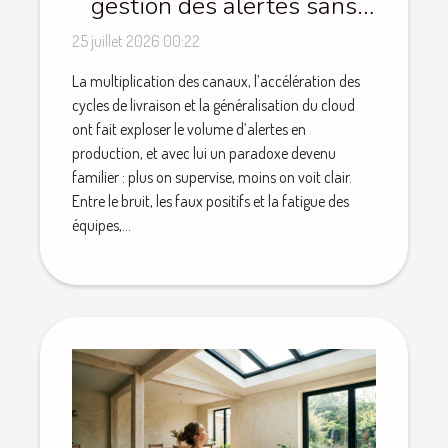
gestion des alertes sans
perdre le contrôle ?
25 juillet 2026 00:22
La multiplication des canaux, l’accélération des
cycles de livraison et la généralisation du cloud
ont fait exploser le volume d’alertes en
production, et avec lui un paradoxe devenu
familier : plus on supervise, moins on voit clair.
Entre le bruit, les faux positifs et la fatigue des
équipes,...