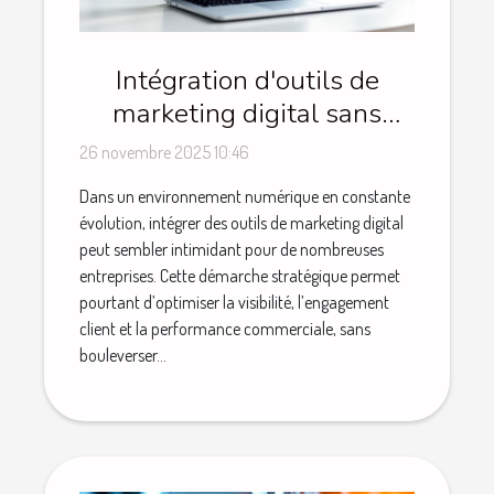
Intégration d'outils de
marketing digital sans
perturber vos opérations
26 novembre 2025 10:46
Dans un environnement numérique en constante
évolution, intégrer des outils de marketing digital
peut sembler intimidant pour de nombreuses
entreprises. Cette démarche stratégique permet
pourtant d’optimiser la visibilité, l’engagement
client et la performance commerciale, sans
bouleverser...