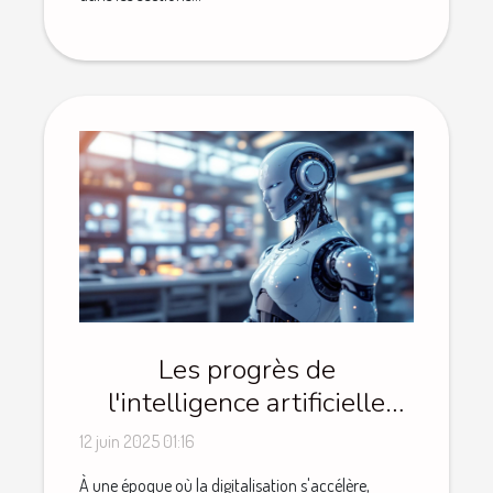
Les progrès de
l'intelligence artificielle
appliquée aux entreprises
12 juin 2025 01:16
À une époque où la digitalisation s'accélère,