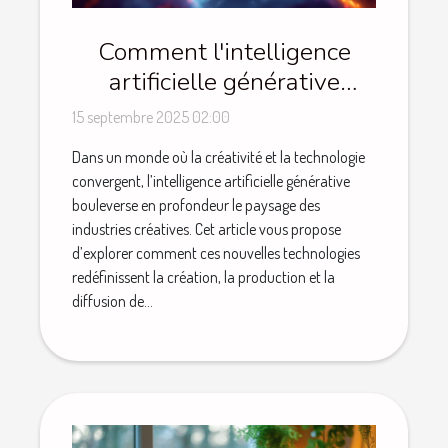
Comment l'intelligence
artificielle générative
transforme-t-elle les
15 septembre 2025 02:00
industries créatives ?
Dans un monde où la créativité et la technologie
convergent, l’intelligence artificielle générative
bouleverse en profondeur le paysage des
industries créatives. Cet article vous propose
d’explorer comment ces nouvelles technologies
redéfinissent la création, la production et la
diffusion de...