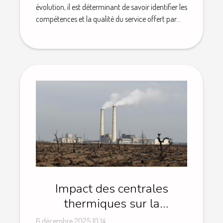
évolution, il est déterminant de savoir identifier les
compétences et la qualité du service offert par...
Impact des centrales
thermiques sur la
biodiversité locale ?
6 décembre 2025 10:14