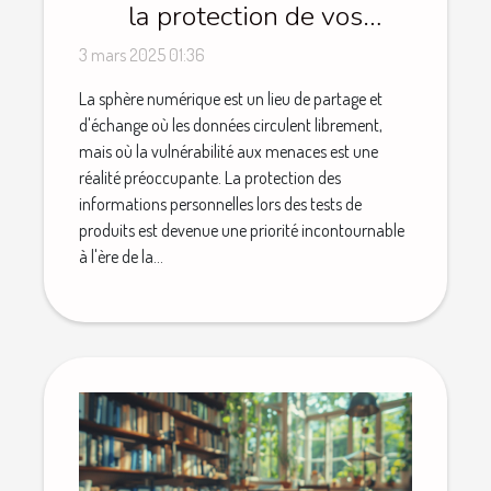
la protection de vos
données lors des tests de
3 mars 2025 01:36
produits
La sphère numérique est un lieu de partage et
d'échange où les données circulent librement,
mais où la vulnérabilité aux menaces est une
réalité préoccupante. La protection des
informations personnelles lors des tests de
produits est devenue une priorité incontournable
à l'ère de la...