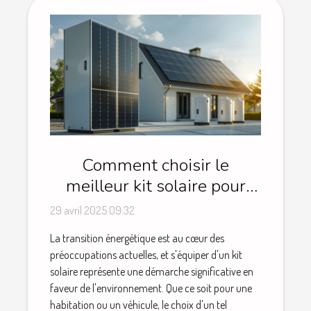
Comment choisir le
meilleur kit solaire pour
votre maison ou véhicule
29 avril 2025 09:32
La transition énergétique est au cœur des
préoccupations actuelles, et s'équiper d'un kit
solaire représente une démarche significative en
faveur de l'environnement. Que ce soit pour une
habitation ou un véhicule, le choix d'un tel