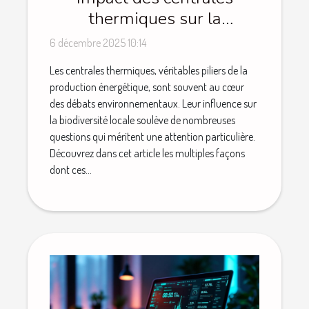
thermiques sur la
biodiversité locale ?
6 décembre 2025 10:14
Les centrales thermiques, véritables piliers de la
production énergétique, sont souvent au cœur
des débats environnementaux. Leur influence sur
la biodiversité locale soulève de nombreuses
questions qui méritent une attention particulière.
Découvrez dans cet article les multiples façons
dont ces...