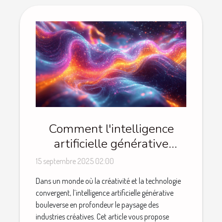
Comment l'intelligence
artificielle générative
transforme-t-elle les
15 septembre 2025 02:00
industries créatives ?
Dans un monde où la créativité et la technologie
convergent, l’intelligence artificielle générative
bouleverse en profondeur le paysage des
industries créatives. Cet article vous propose