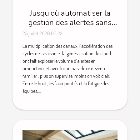
Jusqu’où automatiser la
gestion des alertes sans
perdre le contrôle ?
25 juillet 2026 00:22
La multiplication des canaux, l’accélération des
cycles de livraison et la généralisation du cloud
ont fait exploser le volume d’alertes en
production, et avec lui un paradoxe devenu
familier : plus on supervise, moins on voit clair.
Entre le bruit, les faux positifs et la fatigue des
équipes,...